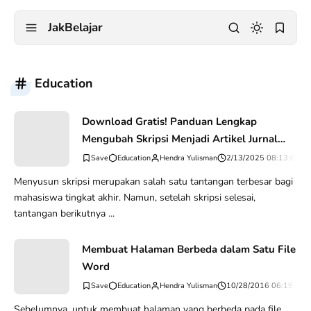
JakBelajar
Education
Download Gratis! Panduan Lengkap
Mengubah Skripsi Menjadi Artikel Jurnal
Ilmiah
Education
Hendra Yulisman
2/13/2025 08:13:01 P
Menyusun skripsi merupakan salah satu tantangan terbesar bagi
mahasiswa tingkat akhir. Namun, setelah skripsi selesai,
tantangan berikutnya ...
Membuat Halaman Berbeda dalam Satu File
Word
Education
Hendra Yulisman
10/28/2016 06:19:46 
Sebelumnya, untuk membuat halaman yang berbeda pada file