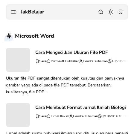
JakBelajar
Microsoft Word
Cara Mengecilkan Ukuran File PDF
Microsoft Publisher
Hendra Yulisman
10/28/2016 0
Ukuran file PDF sangat ditentukan oleh kualitas dan banyaknya
gambar yang ada di pada file PDF tersebut. Berdasarkan
kualitasnya, file PDF ...
Cara Membuat Format Jurnal Ilmiah Biologi
Jurnal Ilmiah
Hendra Yulisman
9/19/2016 01:31:31
Jurnal adalah suatu publikasi ilmiah yang ditulis oleh para peneliti