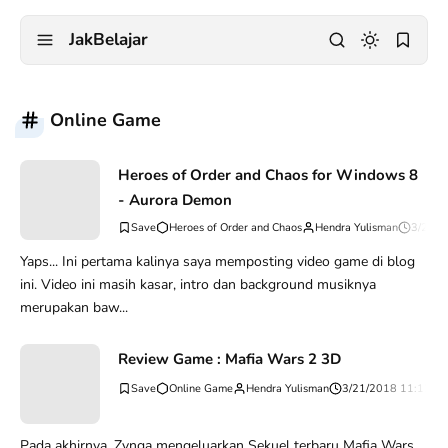
JakBelajar
Online Game
Heroes of Order and Chaos for Windows 8
- Aurora Demon
Heroes of Order and Chaos
Hendra Yulisman
3/29/2
Yaps... Ini pertama kalinya saya memposting video game di blog
ini. Video ini masih kasar, intro dan background musiknya
merupakan baw...
Review Game : Mafia Wars 2 3D
Online Game
Hendra Yulisman
3/21/2018 11:13:0
Pada akhirnya, Zynga mengeluarkan Sekuel terbaru Mafia Wars,