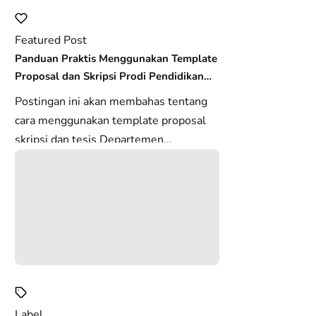
ial
Membuat Mail Merge berisi Gambar pada Publisher
Featured Post
Panduan Praktis Menggunakan Template
Proposal dan Skripsi Prodi Pendidikan
Biologi FKIP USK
Postingan ini akan membahas tentang
cara menggunakan template proposal
skripsi dan tesis Departemen
Pendidikan Biologi FKIP USK. Template
in...
Label