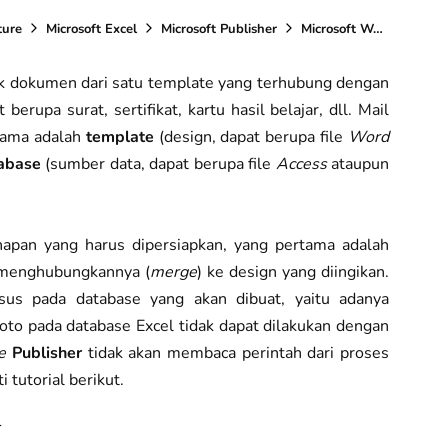
ture
Microsoft Excel
Microsoft Publisher
Microsoft Word
Tutor
k dokumen dari satu template yang terhubung dengan
rupa surat, sertifikat, kartu hasil belajar, dll. Mail
rtama adalah
template
(design, dapat berupa file
Word
abase
(sumber data, dapat berupa file
Access
ataupun
pan yang harus dipersiapkan, yang pertama adalah
 menghubungkannya (
merge
) ke design yang diingikan.
sus pada database yang akan dibuat, yaitu adanya
oto pada database Excel tidak dapat dilakukan dengan
e
Publisher
tidak akan membaca perintah dari proses
i tutorial berikut.
l