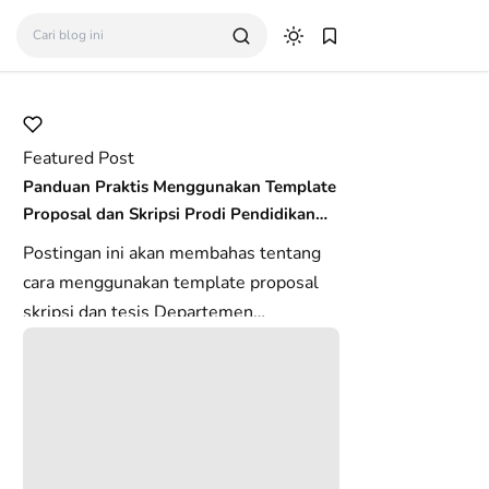
Featured Post
Panduan Praktis Menggunakan Template
Proposal dan Skripsi Prodi Pendidikan
Biologi FKIP USK
1:04:12 PM
2
Komentar
Postingan ini akan membahas tentang
cara menggunakan template proposal
skripsi dan tesis Departemen
Pendidikan Biologi FKIP USK. Template
in...