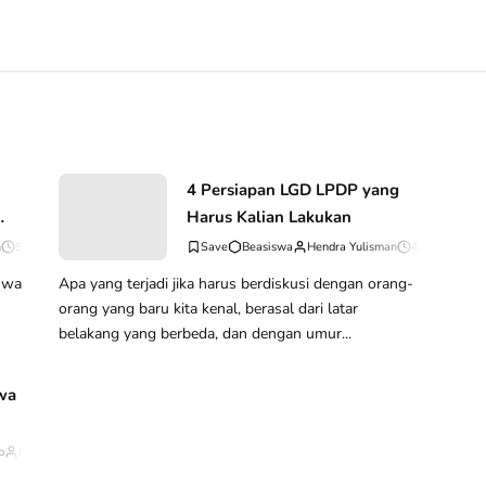
4 Persiapan LGD LPDP yang
Harus Kalian Lakukan
n
9/24/2016 02:19:12 PM
0
Komentar
Beasiswa
Hendra Yulisman
4/21/2016 0
Apa yang terjadi jika harus berdiskusi dengan orang-
orang yang baru kita kenal, berasal dari latar
belakang yang berbeda, dan dengan umur...
swa
p
Hendra Yulisman
2/08/2017 07:25:36 PM
26
Komentar