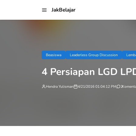
JakBelajar
Beasiswa
Leaderless Group Discussion
Lemba
4 Persiapan LGD LP
Hendra Yulisman
4/21/2016 01:04:12 PM
2
Komenta