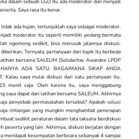
jika dalam sebuah LGD itu ada moderator dan menjadi
peserta. Saya rasa itu benar.
tidak ada hujan, tertunjuklah saya sebagai moderator.
enjadi moderator itu seperti memiliki pedang bermata
salah ngomong sedikit, bisa merusak jalannya diskusi.
diberikan. Ternyata, pertanyaan dari topik itu berbeda
l latihan bersama SALEUM (Solidaritas Awardee LPDP
n itu HANYA ADA SATU. BAGAIMANA SIKAP ANDA
u saya mulai diskusi dari satu pertanyaan itu,
 15 menit saja. Oleh karena itu, saya menggabung
ng saya dapat dari latihan bersama SALEUM. Akhirnya
a saja penyebab permasalahan tersebut? Apakah solusi
 saja rintangan yang mungkin menghambat penerapan
mbuat sedikit peraturan dalam tata laksana berdiskusi
h peserta yang lain. Akhirnya, diskusi berjalan dengan
serta mendapat kesempatan berbicara sebanyak 4 sampai