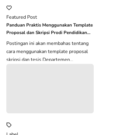
Featured Post
Panduan Praktis Menggunakan Template
Proposal dan Skripsi Prodi Pendidikan
Biologi FKIP USK
Postingan ini akan membahas tentang
cara menggunakan template proposal
skripsi dan tesis Departemen
Pendidikan Biologi FKIP USK. Template
in...
Label