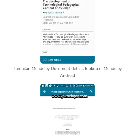
Tampilan Mendeley Document details lookup di Mendeley
Android