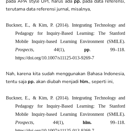
pada APA style UPI, harus ada
pp.
pada data referensi,
terutama data referensi jurnal, misalnya,
Buckner, E., & Kim, P. (2014). Integrating Technology and
Pedagogy for Inquiry-Based Learning: The Stanford
Mobile Inquiry-based Learning Environment (SMILE).
Prospects
,
44
(1),
pp
. 99–118.
https://doi.org/10.1007/s11125-013-9269-7
Nah, karena kita sudah menggunakan Bahasa Indonesia,
tentu saja
pp.
akan diubah menjadi
hlm.
, seperti ini,
Buckner, E., & Kim, P. (2014). Integrating Technology and
Pedagogy for Inquiry-Based Learning: The Stanford
Mobile Inquiry-based Learning Environment (SMILE).
Prospects
,
44
(1),
hlm.
99–118.
https://doi.org/10.1007/s11125-013-9269-7