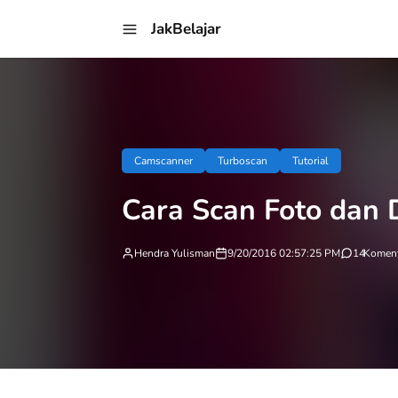
JakBelajar
Camscanner
Turboscan
Tutorial
Cara Scan Foto da
Hendra Yulisman
9/20/2016 02:57:25 PM
14
Koment