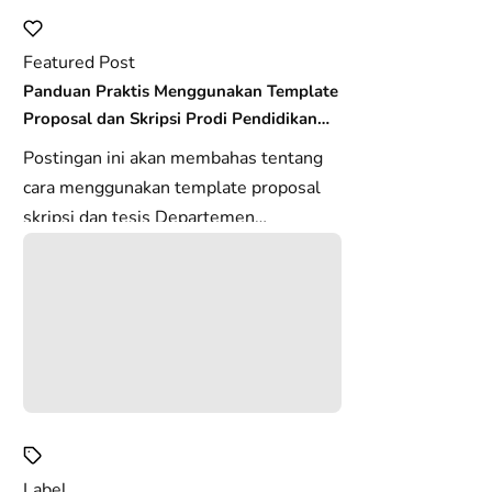
Featured Post
Panduan Praktis Menggunakan Template
Proposal dan Skripsi Prodi Pendidikan
Biologi FKIP USK
Postingan ini akan membahas tentang
cara menggunakan template proposal
skripsi dan tesis Departemen
Pendidikan Biologi FKIP USK. Template
in...
Label